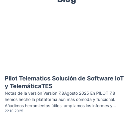
Pilot Telematics Solución de Software IoT
y TelemáticaTES
Notas de la versión Versión 7.8Agosto 2025 En PILOT 7.8
hemos hecho la plataforma aún más cómoda y funcional.
Añadimos herramientas útiles, ampliamos los informes y
22.10.2025
mejoramos la precisión de los datos para que puedas encontrar
la información que necesitas más rápido y resolver tus tareas
diarias con mayor facilidad. Mejoras en la interfaz y […]