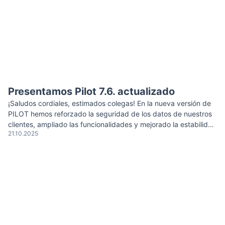
Presentamos Pilot 7.6. actualizado
¡Saludos cordiales, estimados colegas! En la nueva versión de
PILOT hemos reforzado la seguridad de los datos de nuestros
clientes, ampliado las funcionalidades y mejorado la estabilidad
21.10.2025
del sistema mediante nuevas capacidades y correcciones de
errores. Refuerzo de la seguridad Se implementaron medidas
adicionales para proteger los datos de los usuarios. La
seguridad del almacenamiento […]