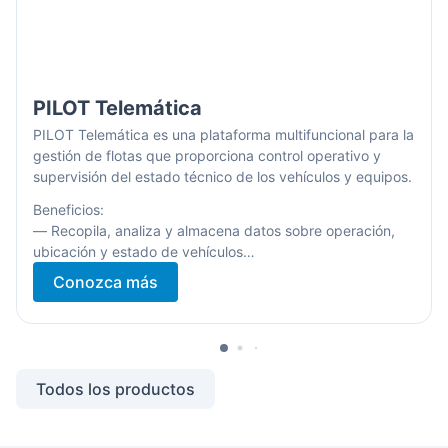
PILOT Telemática
PILOT Telemática es una plataforma multifuncional para la
gestión de flotas que proporciona control operativo y
supervisión del estado técnico de los vehículos y equipos.
Beneficios:
— Recopila, analiza y almacena datos sobre operación,
ubicación y estado de vehículos
— Optimiza el consumo de combustible
Conozca más
— Supervisa el desempeño de conductores
— Gestiona el mantenimiento técnico de la flota
— Genera rutas óptimas automáticamente
— Analiza datos para la toma de decisiones empresariales
informadas
Todos los productos