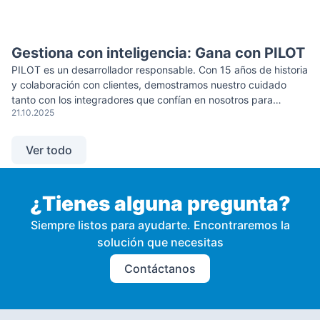
Gestiona con inteligencia: Gana con PILOT
PILOT es un desarrollador responsable. Con 15 años de historia
y colaboración con clientes, demostramos nuestro cuidado
tanto con los integradores que confían en nosotros para
21.10.2025
generar ingresos, como con los usuarios finales que amplían
sus capacidades con nuestra plataforma. Actualmente,
trabajamos con miles de clientes en 30 países, gestionando
Ver todo
más de 1,3 millones de […]
¿Tienes alguna pregunta?
Siempre listos para ayudarte. Encontraremos la
solución que necesitas
Contáctanos