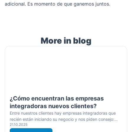
adicional. Es momento de que ganemos juntos.
More in blog
¿Cómo encuentran las empresas
integradoras nuevos clientes?
Entre nuestros clientes hay empresas integradoras que
recién están iniciando su negocio y nos piden consejo:
21.10.2025
¿Cómo encontrar nuevos clientes? Entonces decidimos
escribir una serie de artículos al respecto para el blog