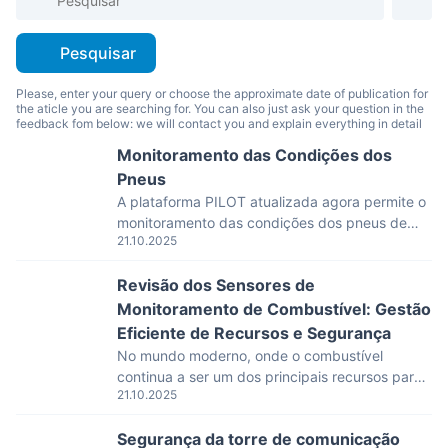
Pesquisar
Please, enter your query or choose the approximate date of publication for
the aticle you are searching for. You can also just ask your question in the
feedback fom below: we will contact you and explain everything in detail
Monitoramento das Condições dos
Pneus
A plataforma PILOT atualizada agora permite o
monitoramento das condições dos pneus de
21.10.2025
caminhões e equipamentos especiais. A
segurança nas estradas é uma das tarefas mais
Revisão dos Sensores de
importantes que uma empresa integradora
pode realizar para seus clientes finais.
Monitoramento de Combustível: Gestão
Desenvolvemos uma nova interface
Eficiente de Recursos e Segurança
especificamente para monitorar a pressão e a
No mundo moderno, onde o combustível
temperatura dos pneus em tempo real, com […]
continua a ser um dos principais recursos para
21.10.2025
diversas indústrias, a gestão eficiente da sua
utilização torna-se extremamente importante.
Segurança da torre de comunicação
Sensores especializados de monitoramento de