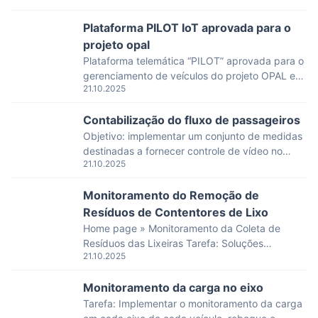
realizam. O operador da empresa sempre
Plataforma PILOT IoT aprovada para o
precisa ter informações sobre a localização do
caminhão de reboque e o status do reboque. A
projeto opal
primeira tarefa é fácil de resolver – quase todos
Plataforma telemática “PILOT” aprovada para o
os caminhões de reboque agora […]
gerenciamento de veículos do projeto OPAL em
21.10.2025
Omã
Contabilização do fluxo de passageiros
Objetivo: implementar um conjunto de medidas
destinadas a fornecer controle de vídeo no
21.10.2025
salão de passageiros, controle de vídeo da
situação do tráfego, além de garantir a
Monitoramento do Remoção de
contagem automatizada do tráfego de
passageiros. Soluções que oferecemos: – foi
Resíduos de Contentores de Lixo
instalado o sistema “Autoconductor”; – além do
Home page » Monitoramento da Coleta de
sistema, foram conectadas câmeras de
Resíduos das Lixeiras Tarefa: Soluções
vigilância por vídeo do interior, controle […]
21.10.2025
propostas: As principais funções do módulo
“Object Monitoring” foram usadas para resolver
Monitoramento da carga no eixo
a tarefa. Além disso, foi implementado um
módulo de notificação, que informa os
Tarefa: Implementar o monitoramento da carga
residentes sobre o horário aproximado de