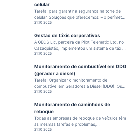
combustível são usados ativamente para
celular
alcançar a melhor eficiência, reduzir custos e
Tarefa: para garantir a segurança na torre de
garantir a segurança de veículos e
celular. Soluções que oferecemos: – o perímetro
equipamentos. Neste artigo, analisaremos
21.10.2025
da torre é equipado com sensores sísmicos que
alguns dos sensores […]
detectam movimento, tentativa de roubo. – a
Gestão de táxis corporativos
torre é equipada com câmeras de vigilância por
vídeo inteligentes que detectam entradas
A GEOS Llc, parceira da Pilot Telematic Ltd. no
ilegais e enviam sinais para a plataforma PILOT
Cazaquistão, implementou um sistema de táxi
21.10.2025
IoT- ao mesmo tempo, o despachante […]
corporativo na empresa \Kazakhtelecom. O
sistema de táxi corporativo é baseado no
Monitoramento de combustível em DDG
sistema PTM (tasks.pilot-gps.ru). O sistema
permite que os funcionários da empresa façam
(gerador a diesel)
solicitações para o uso temporário dos veículos
Tarefa: Organizar o monitoramento de
da empresa e permite que essas solicitações
combustível em Geradores a Diesel (DDG). Os
sejam processadas. […]
21.10.2025
DGDs de diferentes fabricantes com tanques
de combustível de formato regular e irregular.
Monitoramento de caminhões de
Soluções propostas: Todos os DDGs foram
divididos em 3 tipos. As seguintes soluções
reboque
foram propostas para cada tipo de DDG:
Todas as empresas de reboque de veículos têm
Resultados: No primeiro dia após a instalação,
as mesmas tarefas e problemas,
foi detectada uma falta de combustível […]
21.10.2025
independentemente do tipo de reboque que