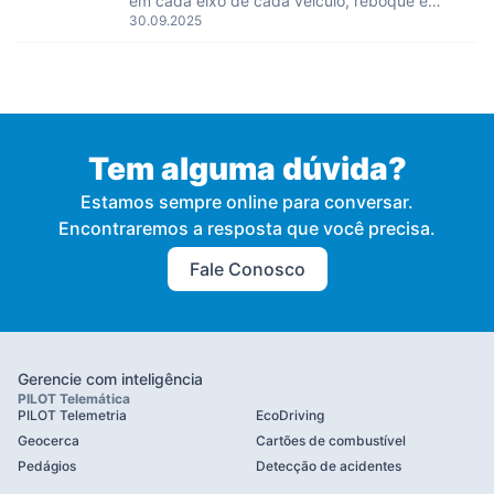
em cada eixo de cada veículo, reboque e
30.09.2025
chegada do caminhão de lixo via SMS e
monitoramento do peso da carga. As
Telegram. A opção de notificação está
informações devem estar disponíveis em tempo
disponível […]
real. Solução: Para completar esta tarefa, os
veículos de cada cliente são equipados com
sensores especiais de carga por eixo
fabricados pela Pilot Telematics. Cada conjunto
Tem alguma dúvida?
de sensores pode ser conectado […]
Estamos sempre online para conversar.
Encontraremos a resposta que você precisa.
Fale Conosco
Gerencie com inteligência
PILOT Telemática
PILOT Telemetria
EcoDriving
Geocerca
Cartões de combustível
Pedágios
Detecção de acidentes