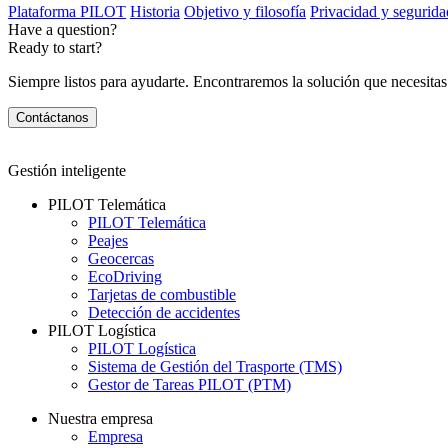
Plataforma PILOT
Historia
Objetivo y filosofía
Privacidad y segurida
Have a question?
Ready to start?
Siempre listos para ayudarte. Encontraremos la solución que necesitas
Contáctanos
Gestión inteligente
PILOT Telemática
PILOT Telemática
Peajes
Geocercas
EcoDriving
Tarjetas de combustible
Detección de accidentes
PILOT Logística
PILOT Logística
Sistema de Gestión del Trasporte (TMS)
Gestor de Tareas PILOT (PTM)
Nuestra empresa
Empresa