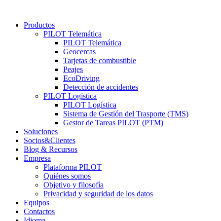
Productos
PILOT Telemática
PILOT Telemática
Geocercas
Tarjetas de combustible
Peajes
EcoDriving
Detección de accidentes
PILOT Logística
PILOT Logística
Sistema de Gestión del Trasporte (TMS)
Gestor de Tareas PILOT (PTM)
Soluciones
Socios&Clientes
Blog & Recursos
Empresa
Plataforma PILOT
Quiénes somos
Objetivo y filosofía
Privacidad y seguridad de los datos
Equipos
Contactos
Idioma