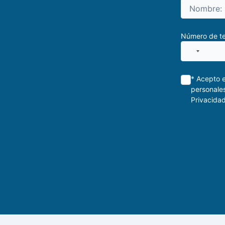
Número de te
No
country
selected
* Acepto e
personales
Privacidad