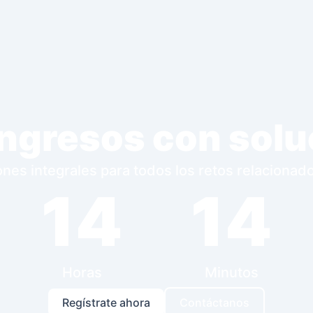
ingresos con so
es integrales para todos los retos relacionados
14
14
Horas
Minutos
Regístrate ahora
Contáctanos